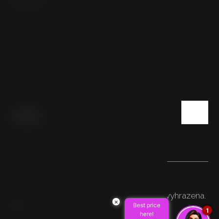
Sokolovská 54/112
186 00 Praha
Česká republika
T:
+420 222 332 800
E:
info@hotelpulse8.cz
© 2026 HOTEL PULSE8. Všechna práva vyhrazena.
×
Best price
Made by Newlogic
1
here!