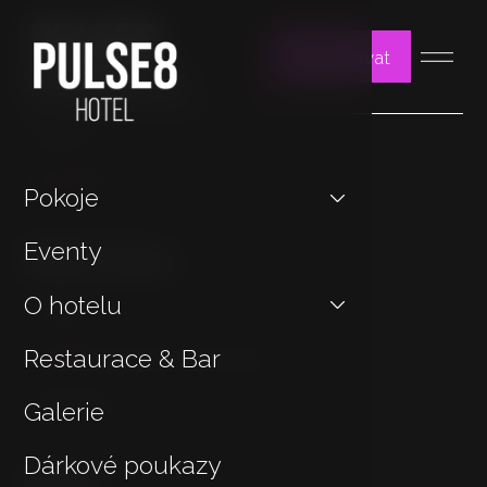
Rezervovat
Může vás zajímat
Kontakt
Jan Hotels
Pokoje
Důležité odkazy
Eventy
O hotelu
Cookies
Restaurace & Bar
OOÚ & Všeobecné podmínky
Udržitelnost
Galerie
Dárkové poukazy
Kontakt